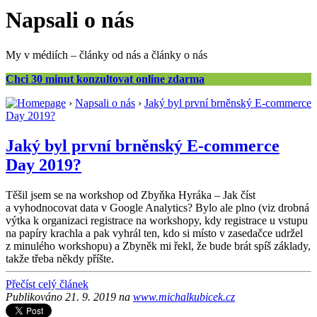
Napsali o nás
My v médiích – články od nás a články o nás
Chci 30 minut konzultovat online zdarma
›
Napsali o nás
›
Jaký byl první brněnský E-commerce
Day 2019?
Jaký byl první brněnský E-commerce
Day 2019?
Těšil jsem se na workshop od Zbyňka Hyráka – Jak číst
a vyhodnocovat data v Google Analytics? Bylo ale plno (viz drobná
výtka k organizaci registrace na workshopy, kdy registrace u vstupu
na papíry krachla a pak vyhrál ten, kdo si místo v zasedačce udržel
z minulého workshopu) a Zbyněk mi řekl, že bude brát spíš základy,
takže třeba někdy příšte.
Přečíst celý článek
Publikováno 21. 9. 2019 na
www.michalkubicek.cz