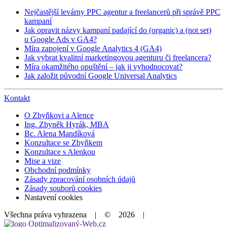
Nejčastější levárny PPC agentur a freelancerů při správě PPC
kampaní
Jak opravit názvy kampaní padající do (organic) a (not set)
u Google Ads v GA4?
Míra zapojení v Google Analytics 4 (GA4)
Jak vybrat kvalitní marketingovou agenturu či freelancera?
Míra okamžitého opuštění – jak ji vyhodnocovat?
Jak založit původní Google Universal Analytics
Kontakt
O Zbyňkovi a Alence
Ing. Zbyněk Hyrák, MBA
Bc. Alena Mandíková
Konzultace se Zbyňkem
Konzultace s Alenkou
Mise a vize
Obchodní podmínky
Zásady zpracování osobních údajů
Zásady souborů cookies
Nastavení cookies
Všechna práva vyhrazena | © 2026
|