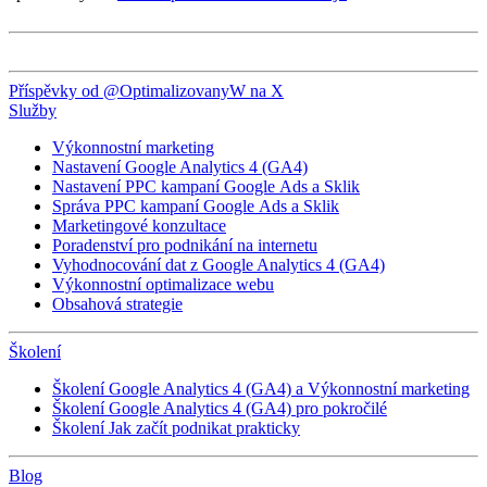
Příspěvky od @OptimalizovanyW na X
Služby
Výkonnostní marketing
Nastavení Google Analytics 4 (GA4)
Nastavení PPC kampaní Google Ads a Sklik
Správa PPC kampaní Google Ads a Sklik
Marketingové konzultace
Poradenství pro podnikání na internetu
Vyhodnocování dat z Google Analytics 4 (GA4)
Výkonnostní optimalizace webu
Obsahová strategie
Školení
Školení Google Analytics 4 (GA4) a Výkonnostní marketing
Školení Google Analytics 4 (GA4) pro pokročilé
Školení Jak začít podnikat prakticky
Blog