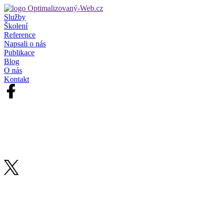
Služby
Školení
Reference
Napsali o nás
Publikace
Blog
O nás
Kontakt